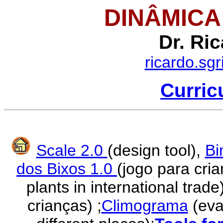
DINÂMICA
Dr. Ric
ricardo.sgr
Curric
Scale 2.0
(design tool),
Bi
dos Bixos 1.0
(jogo para cri
plants in international trade
crianças) ;
Climograma
(eval