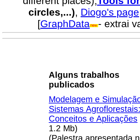
different places);
Tools fo
circles,...)
,
Diogo's page
[
GraphData
- extrai 
Alguns trabalhos
publicados
Modelagem e Simulaçã
Sistemas Agroflorestais
Conceitos e Aplicações
1.2 Mb)
(Palestra apresentada n