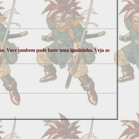
nho. Voce tambem pode fazer uma igualzinha. Veja as