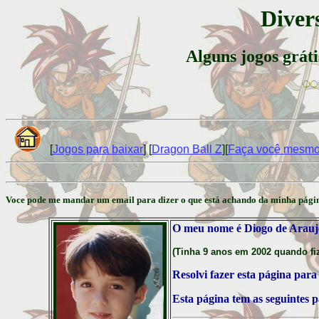
Divers
Alguns jogos gráti
[
Jogos para baixar
] [
Dragon Ball Z
][
Faça você mesm
Voce pode me mandar um email para dizer o que está achando da minha págin
O meu nome é Diogo de Araujo 
(Tinha 9 anos em 2002 quando fiz 
Resolvi fazer esta página para
Esta página tem as seguintes p