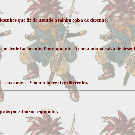
desenhos que fiz de usando a minha caixa de desenho.
construir facilmente. Por enquanto só tem a minha caixa de dese
e seus amigos. São muito legais e diferentes.
ratis para baixar rapidinho.