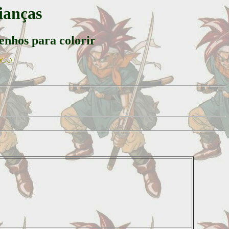
rianças
senhos para colorir